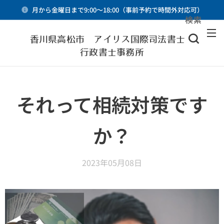
月から金曜日まで9:00～18:00（事前予約で時間外対応可）
検索
メニュー
香川県高松市 アイリス国際司法書士・
行政書士事務所
それって相続対策です
か？
2023年05月08日