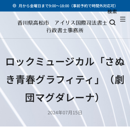
月から金曜日まで9:00～18:00（事前予約で時間外対応可）
検索
メニュー
香川県高松市 アイリス国際司法書士・
行政書士事務所
ロックミュージカル「さぬ
き青春グラフィティ」（劇
団マグダレーナ）
2024年07月15日