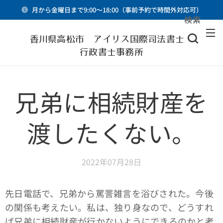
月から金曜日まで9:00～18:00（事前予約で時間外対応可）
検索
メニュー
香川県高松市 アイリス国際司法書士・
行政書士事務所
兄弟に相続財産を
渡したくない。
2022年07月28日
先日電話で、兄弟から罵詈雑言を浴びされた。今後
の関係も考えたい。私は、独り身なので、どうすれ
ば兄弟に相続財産が行かないようにできるのかと考