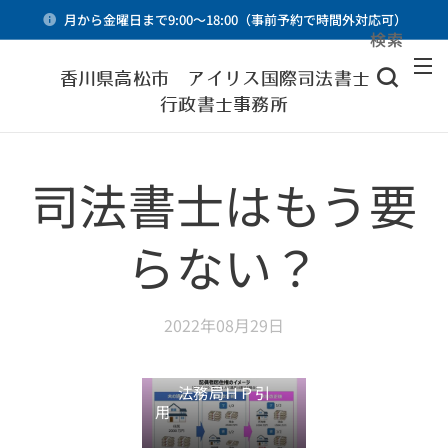
月から金曜日まで9:00～18:00（事前予約で時間外対応可）
検索
メニュー
香川県高松市 アイリス国際司法書士・
行政書士事務所
司法書士はもう要
らない？
2022年08月29日
法務局ＨＰ引
用