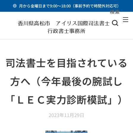
月から金曜日まで9:00～18:00（事前予約で時間外対応可）
検索
メニュー
香川県高松市 アイリス国際司法書士・
行政書士事務所
司法書士を目指されている
方へ（今年最後の腕試し
「ＬＥＣ実力診断模試」）
2023年11月29日