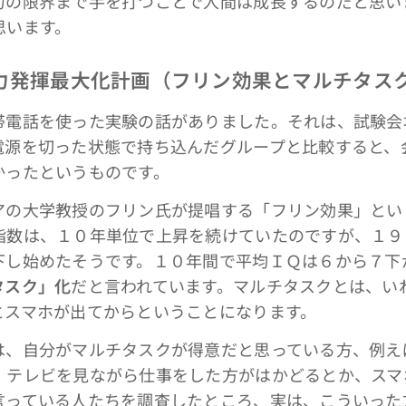
力の限界まで手を打つことで人間は成長するのだと思い
思います。
力発揮最大化計画（フリン効果とマルチタス
電話を使った実験の話がありました。それは、試験会
電源を切った状態で持ち込んだグループと比較すると、
かったというものです。
の大学教授のフリン氏が提唱する「フリン効果」とい
指数は、１０年単位で上昇を続けていたのですが、１９
下し始めたそうです。１０年間で平均ＩＱは６から７下
タスク」化
だと言われています。マルチタスクとは、い
とスマホが出てからということになります。
、自分がマルチタスクが得意だと思っている方、例え
、テレビを見ながら仕事をした方がはかどるとか、スマ
言っている人たちを調査したところ、実は、こういった