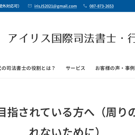
時間外対応可）
irisJS2021@gmail.com
087-873-2653
 アイリス国際司法書士・
時代の司法書士の役割とは？
サービス
お客様の声・事例
目指されている方へ（周り
れないために）