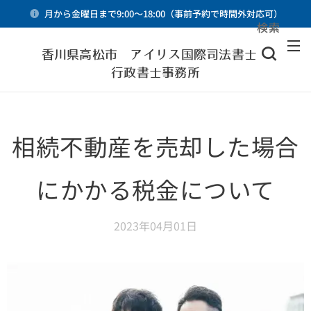
月から金曜日まで9:00～18:00（事前予約で時間外対応可）
検索
メニュー
香川県高松市 アイリス国際司法書士・
行政書士事務所
相続不動産を売却した場合
にかかる税金について
2023年04月01日