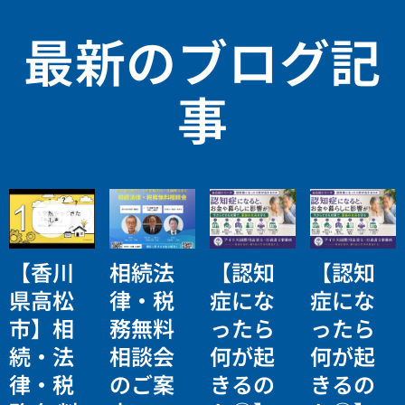
最新のブログ記
事
【香川
相続法
【認知
【認知
県高松
律・税
症にな
症にな
市】相
務無料
ったら
ったら
続・法
相談会
何が起
何が起
律・税
のご案
きるの
きるの