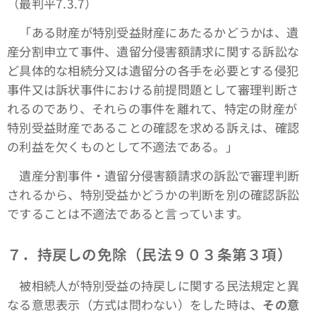
（最判平7.3.7）
「ある財産が特別受益財産にあたるかどうかは、遺
産分割申立て事件、遺留分侵害額請求に関する訴訟な
ど具体的な相続分又は遺留分の各手を必要とする侵犯
事件又は訴状事件における前提問題として審理判断さ
れるのであり、それらの事件を離れて、特定の財産が
特別受益財産であることの確認を求める訴えは、確認
の利益を欠くものとして不適法である。」
遺産分割事件・遺留分侵害額請求の訴訟で審理判断
されるから、特別受益かどうかの判断を別の確認訴訟
ですることは不適法であると言っています。
７．持戻しの免除（民法９０３条第３項）
被相続人が特別受益の持戻しに関する民法規定と異
なる意思表示（方式は問わない）をした時は、
その意