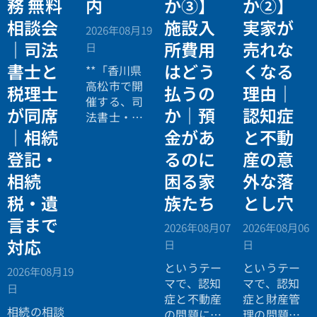
務 無料
内
か③】
か②】
相談会
施設入
実家が
2026年08月19
｜司法
所費用
売れな
日
書士と
はどう
くなる
**「香川県
高松市で開
税理士
払うの
理由｜
催する、司
が同席
か｜預
認知症
法書士・税
理士による
｜相続
金があ
と不動
相続法律・
登記・
るのに
産の意
税務の無料
相続
困る家
外な落
個別相談会
の案内ペー
税・遺
族たち
とし穴
ジ。」
言まで
2026年08月07
2026年08月06
対応
日
日
というテー
というテー
2026年08月19
マで、認知
マで、認知
日
症と不動産
症と財産管
相続の相談
の問題につ
理の問題に