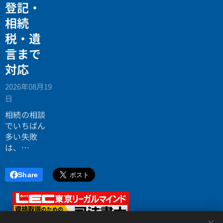
ンツの最初
登記・
とができま
税務の無料
の画像は自
す。ブログ
相続
個別相談会
動的にブロ
記事の項目
の案内ペー
グのサムネ
税・遺
リストでも
ジ。」
イルとして
いいでしょ
言まで
表示される
う。フォー
対応
ので、ブロ
マットを使
グ記事に関
い分けれ
2026年08月19
連の深い画
ば、テキス
日
像を選ぶと
トが読みや
効果的で
相続の相談
すくなりま
す。
でいちばん
す。フォー
多い失敗
マットにつ
は、
いては続き
「税理士に
をお読みく
行ったら登
ださい。
Share
記の話がで
きず、司法
書士に行っ
たら税金が
<