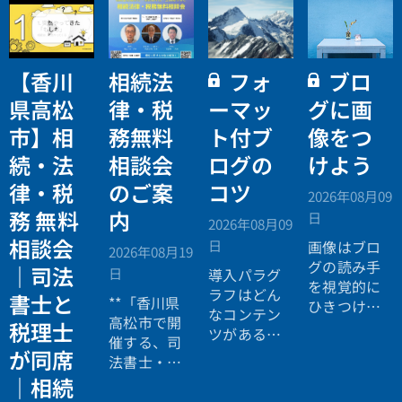
【香川
相続法
フォ
ブロ
県高松
律・税
ーマッ
グに画
市】相
務無料
ト付ブ
像をつ
続・法
相談会
ログの
けよう
律・税
のご案
コツ
2026年08月09
務 無料
内
日
2026年08月09
相談会
日
画像はブロ
2026年08月19
グの読み手
｜司法
日
導入パラグ
を視覚的に
ラフはどん
書士と
**「香川県
ひきつける
なコンテン
高松市で開
ので、読ん
税理士
ツがあるの
催する、司
でもらいや
か読み手に
が同席
法書士・税
すくなりま
イメージし
理士による
｜相続
す。コンテ
てもらうこ
相続法律・