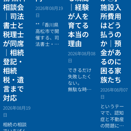
相談会
｜経験
施設入
2026年08月19
｜司法
が人を
所費用
日
書士と
育てる
はどう
**「香川県
高松市で開
税理士
本当の
払うの
催する、司
が同席
理由
か｜預
法書士・税
理士による
｜相続
金があ
2026年08月08
相続法律・
登記・
るのに
日
税務の無料
相続
困る家
個別相談会
できるだけ
の案内ペー
失敗したく
税・遺
族たち
ジ。」
ない。
言まで
無駄な時間
2026年08月07
を使いたく
対応
日
ない。
というテー
2026年08月19
効率よく成
マで、認知
日
功したい。
症と不動産
相続の相談
の問題につ
でいちばん