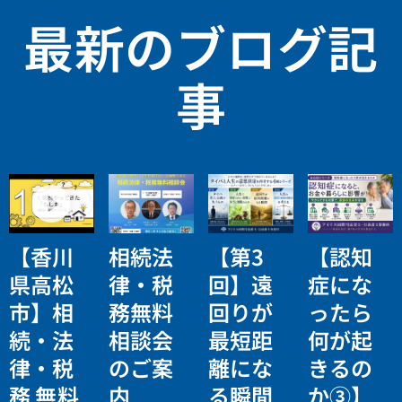
最新のブログ記
事
【香川
相続法
【第3
【認知
県高松
律・税
回】遠
症にな
市】相
務無料
回りが
ったら
続・法
相談会
最短距
何が起
律・税
のご案
離にな
きるの
務 無料
内
る瞬間
か③】