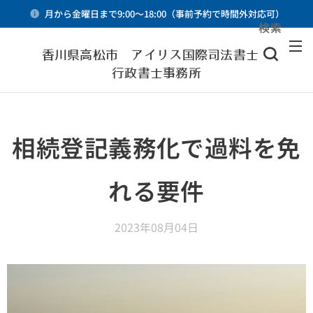
月から金曜日まで9:00～18:00（事前予約で時間外対応可）
検索
メニュー
香川県高松市 アイリス国際司法書士・
行政書士事務所
相続登記義務化で過料を免
れる要件
2023年08月04日