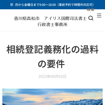
月から金曜日まで9:00～18:00（事前予約で時間外対応可）
検索
メニュー
香川県高松市 アイリス国際司法書士・
行政書士事務所
相続登記義務化の過料
の要件
2023年08月03日