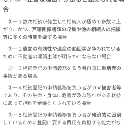
合
③―１数次相続が発生して相続人が極めて多数に上
がり、かつ、
戸籍関係書類の収集や他の相続人の把握
等に多くの時間を要する
場合
③―２
遺言の有効性や遺産の範囲等が争われている
ために不動産の帰属主体が明らかにならない場合
③―３相続登記の申請義務を負う者自身に
重病等の
事情
がある場合
③―４相続登記の申請義務を負う者が
ＤＶ被害者等
であり、その生命・身体に危害が及ぶ恐れがある状態
にあって避難を余儀なくされている場合
③―５相続登記の申請義務を負う者が
経済的に困窮
しているために登記に要する費用を負担する能力がな