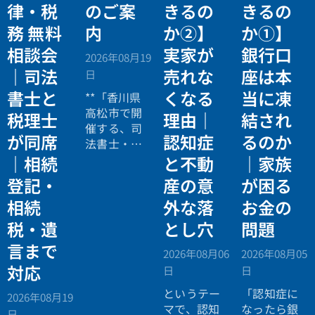
律・税
のご案
きるの
きるの
務 無料
内
か②】
か①】
相談会
実家が
銀行口
2026年08月19
｜司法
売れな
座は本
日
書士と
くなる
当に凍
**「香川県
高松市で開
税理士
理由｜
結され
催する、司
が同席
認知症
るのか
法書士・税
理士による
｜相続
と不動
｜家族
相続法律・
登記・
産の意
が困る
税務の無料
相続
外な落
お金の
個別相談会
の案内ペー
税・遺
とし穴
問題
ジ。」
言まで
2026年08月06
2026年08月05
対応
日
日
というテー
「認知症に
2026年08月19
マで、認知
なったら銀
日