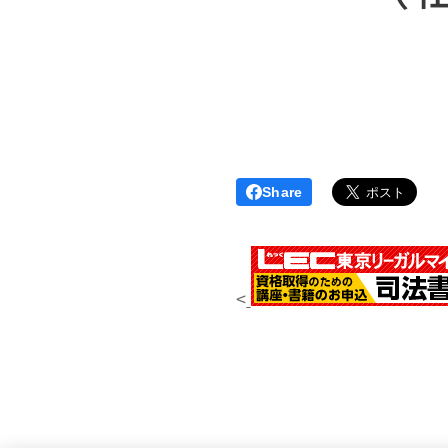
Share
<