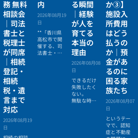
務 無料
内
る瞬間
か③】
相談会
｜経験
施設入
2026年08月19
｜司法
が人を
所費用
日
書士と
育てる
はどう
**「香川県
高松市で開
税理士
本当の
払うの
催する、司
が同席
理由
か｜預
法書士・税
理士による
｜相続
金があ
2026年08月08
相続法律・
登記・
るのに
日
税務の無料
相続
困る家
個別相談会
できるだけ
の案内ペー
失敗したく
税・遺
族たち
ジ。」
ない。
言まで
無駄な時間
2026年08月07
を使いたく
対応
日
ない。
というテー
2026年08月19
効率よく成
マで、認知
日
功したい。
症と不動産
相続の相談