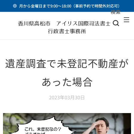
月から金曜日まで9:00～18:00（事前予約で時間外対応可）
検索
メニュー
香川県高松市 アイリス国際司法書士・
行政書士事務所
遺産調査で未登記不動産が
あった場合
2023年03月30日