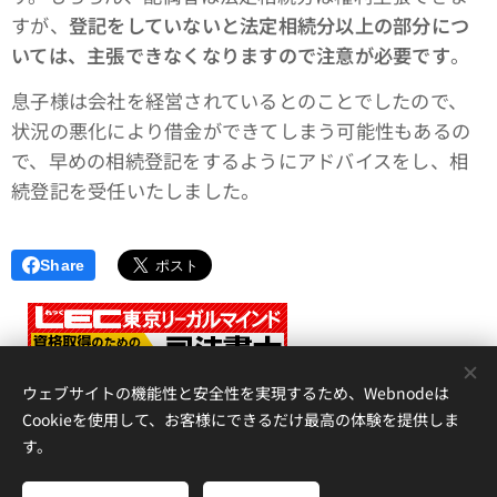
すが、
登記をしていないと法定相続分以上の部分につ
いては、主張できなくなりますので注意が必要です
。
息子様は会社を経営されているとのことでしたので、
状況の悪化により借金ができてしまう可能性もあるの
で、早めの相続登記をするようにアドバイスをし、相
続登記を受任いたしました。
Share
<
ウェブサイトの機能性と安全性を実現するため、Webnodeは
Cookieを使用して、お客様にできるだけ最高の体験を提供しま
す。
アイリス国際司法書士・行政書士事務所、 香川県高松市錦町２丁
目１３番７号 松岡ビル２Ｆ 、087-873-2653