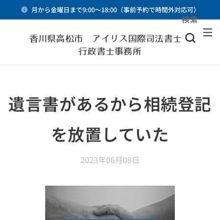
月から金曜日まで9:00～18:00（事前予約で時間外対応可）
検索
メニュー
香川県高松市 アイリス国際司法書士・
行政書士事務所
遺言書があるから相続登記
を放置していた
2023年06月08日