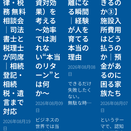
律・税
資対効
離にな
きるの
務 無料
果）を
る瞬間
か③】
相談会
考える
｜経験
施設入
｜司法
〜効率
が人を
所費用
書士と
では測
育てる
はどう
税理士
れな
本当の
払うの
が同席
い“本当
理由
か｜預
｜相続
のリタ
金があ
2026年08月08
登記・
ーン”と
るのに
日
相続
は何
困る家
できるだけ
失敗したく
税・遺
か〜
族たち
ない。
言まで
無駄な時間
2026年08月09
2026年08月07
を使いたく
対応
日
日
ない。
ビジネスの
というテー
2026年08月19
効率よく成
世界では当
マで、認知
日
功したい。