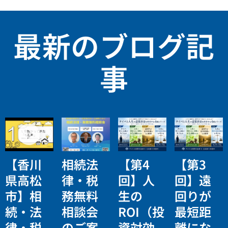
最新のブログ記
事
【香川
相続法
【第4
【第3
県高松
律・税
回】人
回】遠
市】相
務無料
生の
回りが
続・法
相談会
ROI（投
最短距
律・税
のご案
資対効
離にな