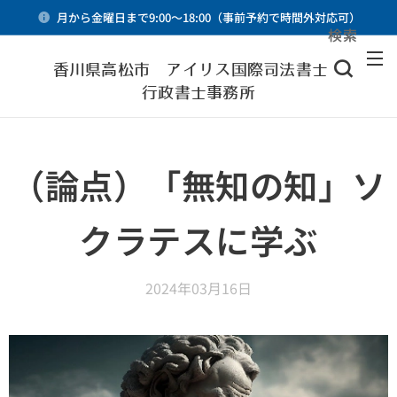
月から金曜日まで9:00～18:00（事前予約で時間外対応可）
検索
メニュー
香川県高松市 アイリス国際司法書士・
行政書士事務所
（論点）「無知の知」ソ
クラテスに学ぶ
2024年03月16日