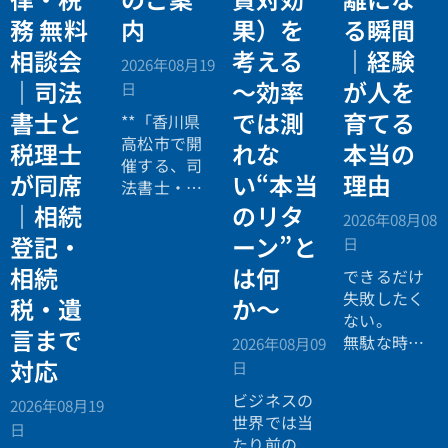
務 無料
内
果）を
る瞬間
相談会
考える
｜経験
2026年08月19
｜司法
〜効率
が人を
日
書士と
では測
育てる
**「香川県
高松市で開
税理士
れな
本当の
催する、司
が同席
い“本当
理由
法書士・税
理士による
｜相続
のリタ
2026年08月08
相続法律・
登記・
ーン”と
日
税務の無料
相続
は何
個別相談会
できるだけ
の案内ペー
失敗したく
税・遺
か〜
ジ。」
ない。
言まで
無駄な時間
2026年08月09
を使いたく
対応
日
ない。
ビジネスの
2026年08月19
効率よく成
世界では当
日
功したい。
たり前の