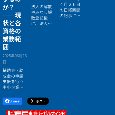
散手続きを
４月２６日
か？
法人の解散
進めました
の日経新聞
やみなし解
──現
が、医療法
の記事に
散登記後
人の種類に
「法務省、
状と各
に、法人名
ついて、そ
留学生受け
義の自動車
資格の
の内容が異
入れ認めず
の名義変更
業務範
なる個所が
管理が不適
手続きにつ
あります。
切な大学」
囲
いて解説い
その点につ
という記事
たします。
いて解説し
が掲載され
2025年06月16
本来は、解
たいと思い
ていまし
日
散前に代表
ます。
た。そもそ
名義に変更
補助金・助
も、福祉分
するなどし
成金の申請
野で介護分
ておいた方
支援を行う
野での留学
がいいので
中小企業診
生の受け入
すが、うっ
断士の業務
れを始めた
かり忘れて
が、行政書
ときは、結
Share
しまってい
士の独占業
構吉備石井
たという場
務にあたる
要件を強い
合も想定さ