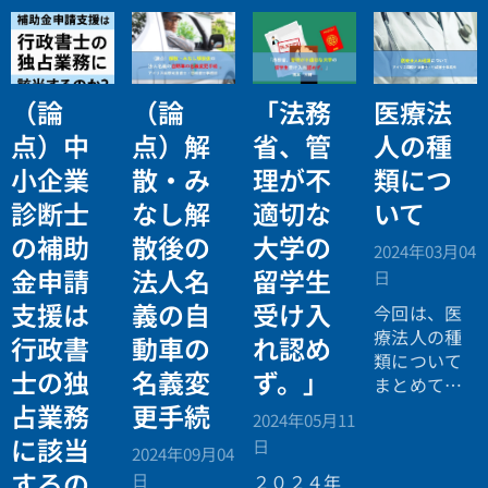
（論
（論
「法務
医療法
点）中
点）解
省、管
人の種
小企業
散・み
理が不
類につ
診断士
なし解
適切な
いて
の補助
散後の
大学の
2024年03月04
金申請
法人名
留学生
日
支援は
義の自
受け入
今回は、医
療法人の種
行政書
動車の
れ認め
類について
士の独
名義変
ず。」
まとめてみ
たいと思い
占業務
更手続
2024年05月11
ます。今回
に該当
日
2024年09月04
手掛けた医
するの
日
療法人の解
２０２４年