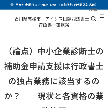
月から金曜日まで9:00～18:00（事前予約で時間外対応可）
検索
メニュー
香川県高松市 アイリス国際司法書士・
行政書士事務所
（論点）中小企業診断士の
補助金申請支援は行政書士
の独占業務に該当するの
か？──現状と各資格の業