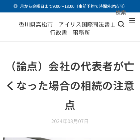
月から金曜日まで9:00～18:00（事前予約で時間外対応可）
検索
メニュー
香川県高松市 アイリス国際司法書士・
行政書士事務所
（論点）会社の代表者が亡
くなった場合の相続の注意
点
2024年08月07日