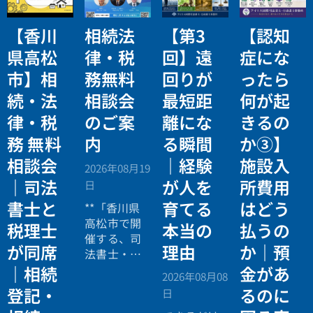
【香川
相続法
【第3
【認知
県高松
律・税
回】遠
症にな
市】相
務無料
回りが
ったら
続・法
相談会
最短距
何が起
律・税
のご案
離にな
きるの
務 無料
内
る瞬間
か③】
相談会
｜経験
施設入
2026年08月19
｜司法
が人を
所費用
日
書士と
育てる
はどう
**「香川県
高松市で開
税理士
本当の
払うの
催する、司
が同席
理由
か｜預
法書士・税
理士による
｜相続
金があ
2026年08月08
相続法律・
登記・
るのに
日
税務の無料