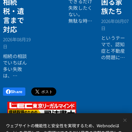
相続
困る家
個別相談会
できるだけ
の案内ペー
失敗したく
税・遺
族たち
ジ。」
ない。
言まで
無駄な時間
2026年08月07
を使いたく
対応
日
ない。
というテー
2026年08月19
効率よく成
マで、認知
日
功したい。
症と不動産
相続の相談
の問題につ
でいちばん
いてお話し
多い失敗
しました。
は、
「税理士に
行ったら登
Share
記の話がで
きず、司法
書士に行っ
たら税金が
<
分からな
ウェブサイトの機能性と安全性を実現するため、Webnodeは
い」ことで