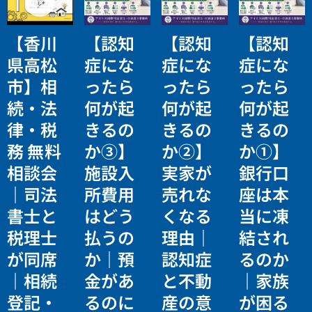
【香川
【認知
【認知
【認知
県高松
症にな
症にな
症にな
市】相
ったら
ったら
ったら
続・法
何が起
何が起
何が起
律・税
きるの
きるの
きるの
務 無料
か③】
か②】
か①】
相談会
施設入
実家が
銀行口
｜司法
所費用
売れな
座は本
書士と
はどう
くなる
当に凍
税理士
払うの
理由｜
結され
が同席
か｜預
認知症
るのか
｜相続
金があ
と不動
｜家族
登記・
るのに
産の意
が困る