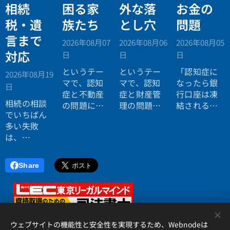
相続
困る家
外な落
お金の
税・遺
族たち
とし穴
問題
言まで
2026年08月07
2026年08月06
2026年08月05
対応
日
日
日
というテー
というテー
「認知症に
2026年08月19
マで、認知
マで、認知
なったら銀
日
症と不動産
症と財産管
行口座は凍
相続の相談
の問題につ
理の問題に
結されると
でいちばん
いてお話し
ついてお話
聞いたので
多い失敗
しました。
ししまし
すが本当で
は、
た。
すか？」
「税理士に
行ったら登
Share
記の話がで
きず、司法
書士に行っ
たら税金が
<
分からな
ウェブサイトの機能性と安全性を実現するため、Webnodeは
い」ことで