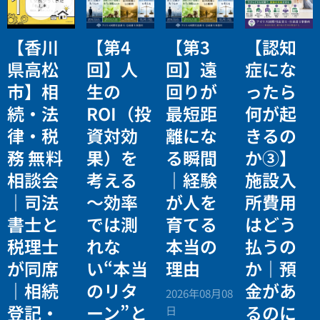
【香川
【第4
【第3
【認知
県高松
回】人
回】遠
症にな
市】相
生の
回りが
ったら
続・法
ROI（投
最短距
何が起
律・税
資対効
離にな
きるの
務 無料
果）を
る瞬間
か③】
相談会
考える
｜経験
施設入
｜司法
〜効率
が人を
所費用
書士と
では測
育てる
はどう
税理士
れな
本当の
払うの
が同席
い“本当
理由
か｜預
｜相続
のリタ
金があ
2026年08月08
登記・
ーン”と
るのに
日