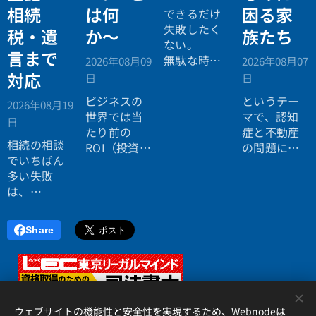
相続
は何
困る家
できるだけ
失敗したく
税・遺
か〜
族たち
ない。
言まで
無駄な時間
2026年08月09
2026年08月07
を使いたく
対応
日
日
ない。
ビジネスの
というテー
2026年08月19
効率よく成
世界では当
マで、認知
日
功したい。
たり前の
症と不動産
相続の相談
ROI（投資対
の問題につ
でいちばん
効果）とい
いてお話し
多い失敗
う考え方
しました。
は、
が、今や人
「税理士に
生全体にも
行ったら登
広がってい
Share
記の話がで
ます。
きず、司法
書士に行っ
たら税金が
<
分からな
ウェブサイトの機能性と安全性を実現するため、Webnodeは
い」ことで