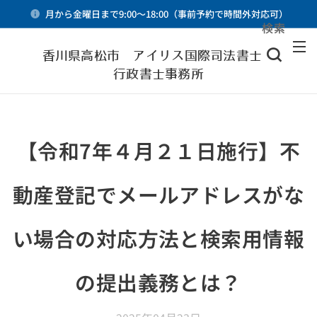
月から金曜日まで9:00～18:00（事前予約で時間外対応可）
検索
メニュー
香川県高松市 アイリス国際司法書士・
行政書士事務所
【令和7年４月２１日施行】不
動産登記でメールアドレスがな
い場合の対応方法と検索用情報
の提出義務とは？