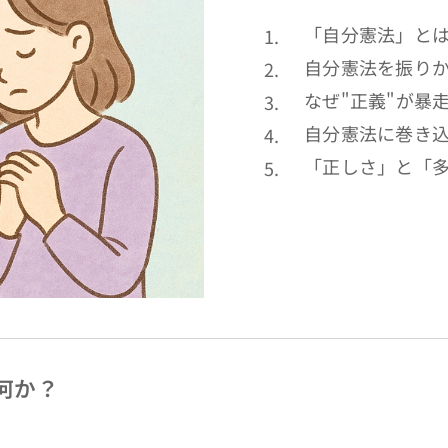
「自分憲法」と
自分憲法を振り
なぜ"正義"が暴
自分憲法に巻き
「正しさ」と「
は何か？