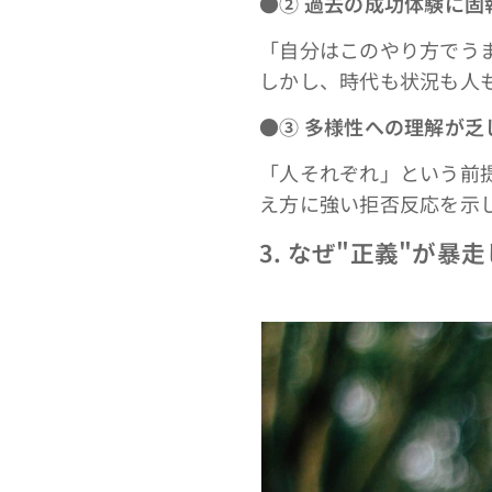
●②
過去の成功体験に固
「自分はこのやり方でう
しかし、時代も状況も人
●③
多様性への理解が乏
「人それぞれ」という前
え方に強い拒否反応を示
3.
なぜ"正義"が暴