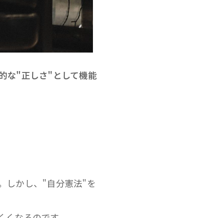
的な"正しさ"として機能
しかし、"自分憲法"を
くくなるのです。