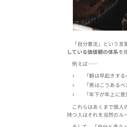
「自分憲法」という言葉
している価値観の体系
を
例えば――
「朝は早起きする
「男はこうあるべ
「年下が年上に意
これらはあくまで個人の
持つ人はそれを当然のル
そして、「自分と違う＝