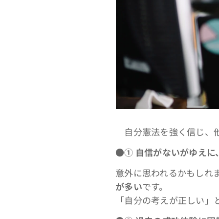
自分憲法を強く信じ、他
●①
自信がないがゆえに
意外に思われるかもしれ
が多い
です。
「自分の考えが正しい」