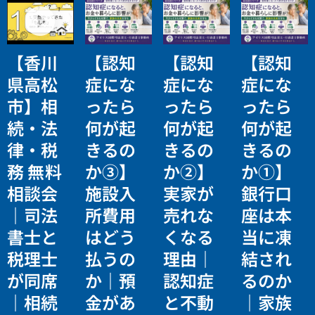
【香川
【認知
【認知
【認知
県高松
症にな
症にな
症にな
市】相
ったら
ったら
ったら
続・法
何が起
何が起
何が起
律・税
きるの
きるの
きるの
務 無料
か③】
か②】
か①】
相談会
施設入
実家が
銀行口
｜司法
所費用
売れな
座は本
書士と
はどう
くなる
当に凍
税理士
払うの
理由｜
結され
が同席
か｜預
認知症
るのか
｜相続
金があ
と不動
｜家族