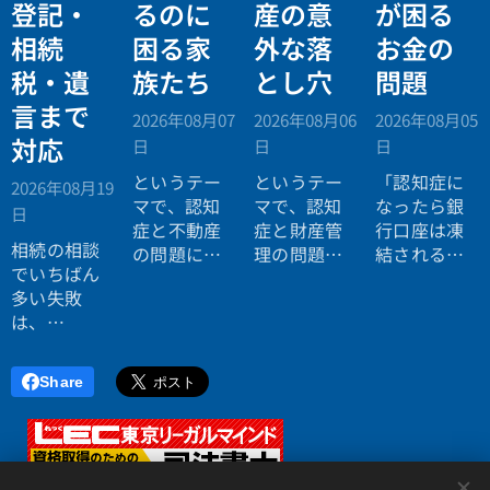
登記・
るのに
産の意
が困る
相続
困る家
外な落
お金の
税・遺
族たち
とし穴
問題
言まで
2026年08月07
2026年08月06
2026年08月05
対応
日
日
日
というテー
というテー
「認知症に
2026年08月19
マで、認知
マで、認知
なったら銀
日
症と不動産
症と財産管
行口座は凍
相続の相談
の問題につ
理の問題に
結されると
でいちばん
いてお話し
ついてお話
聞いたので
多い失敗
しました。
ししまし
すが本当で
は、
た。
すか？」
「税理士に
行ったら登
Share
記の話がで
きず、司法
書士に行っ
たら税金が
<