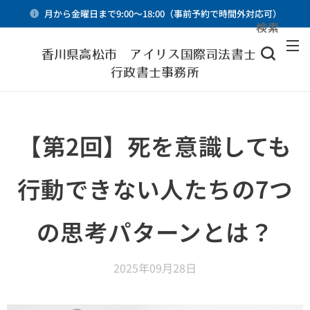
月から金曜日まで9:00～18:00（事前予約で時間外対応可）
検索
メニュー
香川県高松市 アイリス国際司法書士・
行政書士事務所
【第2回】死を意識しても
行動できない人たちの7つ
の思考パターンとは？
2025年09月28日