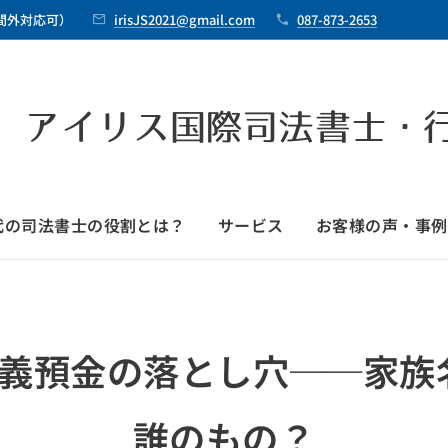
時間外対応可）
irisJS2021@gmail.com
087-873-2653
 アイリス国際司法書士・
時代の司法書士の役割とは？
サービス
お客様の声・事例
名義預金の落とし穴──家族
誰のもの？