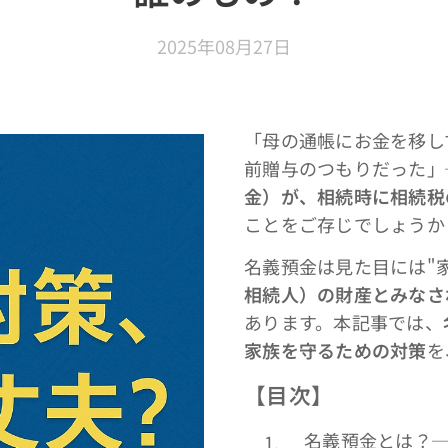
2025年08月27日
「母の通帳にお金を移し
前贈与のつもりだった」
金）が、相続時に相続税
ことをご存じでしょうか
名義預金は見た目には"
相続人）の財産とみなさ
あります。本記事では、
家族を守るための対策
を
【目次】
名義預金とは？