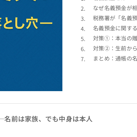
なぜ名義預金が
税務署が「名義
名義預金に関す
対策①：本当の
対策②：生前から
まとめ：通帳の
─名前は家族、でも中身は本人