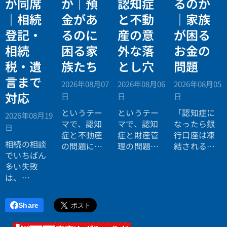
が同席
か｜預
認知症
るのか
｜相続
金があ
と不動
｜家族
登記・
るのに
産の意
が困る
相続
困る家
外な落
お金の
税・遺
族たち
とし穴
問題
言まで
2026年08月07
2026年08月06
2026年08月05
対応
日
日
日
というテー
というテー
「認知症に
2026年08月19
マで、認知
マで、認知
なったら銀
日
症と不動産
症と財産管
行口座は凍
相続の相談
の問題につ
理の問題に
結されると
でいちばん
いてお話し
ついてお話
聞いたので
多い失敗
しました。
ししまし
すが本当で
は、
た。
すか？」
「税理士に
行ったら登
Share
記の話がで
きず、司法