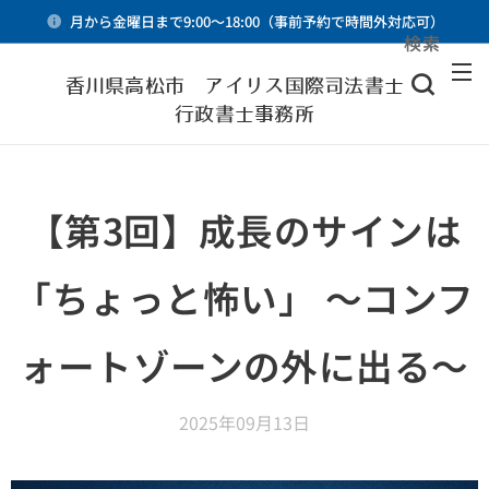
月から金曜日まで9:00～18:00（事前予約で時間外対応可）
検索
メニュー
香川県高松市 アイリス国際司法書士・
行政書士事務所
【第3回】成長のサインは
「ちょっと怖い」 〜コンフ
ォートゾーンの外に出る〜
2025年09月13日