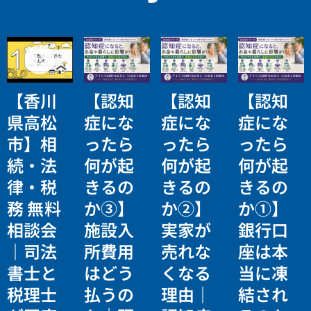
【香川
【認知
【認知
【認知
県高松
症にな
症にな
症にな
市】相
ったら
ったら
ったら
続・法
何が起
何が起
何が起
律・税
きるの
きるの
きるの
務 無料
か③】
か②】
か①】
相談会
施設入
実家が
銀行口
｜司法
所費用
売れな
座は本
書士と
はどう
くなる
当に凍
税理士
払うの
理由｜
結され