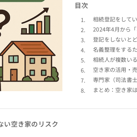
目次
相続登記をして
2024年4月か
登記をしないと
名義整理をする
相続人が複数い
空き家の活用・
専門家（司法書
まとめ：空き家
ない空き家のリスク