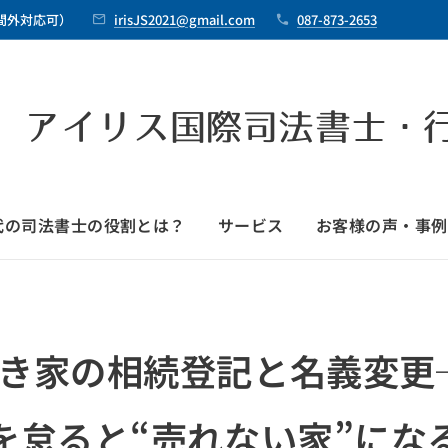
時間外対応可）
irisJS2021@gmail.com
087-873-2653
 アイリス国際司法書士・
時代の司法書士の役割とは？
サービス
お客様の声・事例
空き家の相続登記と名義変更
を怠ると“売れない家”にな