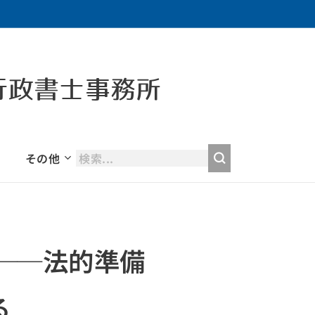
行政書士事務所
その他
──法的準備
る