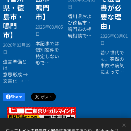
県・徳
鳴門
書が必
日
島市・
市】
要な理
香川県およ
び徳島市・
鳴門
由」
2026年03月05
鳴門市の相
市】
日
続相談で
2026年03月01
は、不動産
日
本記事では
2026年03月09
割合や相続
個別案件を
日
若い世代で
人分散状況
特定しない
も、突然の
により遺言
遺言準備と
形で
事故や病気
書の必要性
は
典型パター
によって相
が変化する
意思形成 →
ンを整理し
続が発生す
傾向があり
文書化 → 共
ます。
るケースは
ます。都市
有
決して珍し
部では資産
の三段階で
くありませ
Share
構成の複雑
進行する長
ん。
化、地方部
期プロセス
そして未成
では空き家
です。
年の子ども
や共有固定
<
が相続人と
化が課題と
なった場
ウェブサイトの機能性と安全性を実現するため、Webnodeは