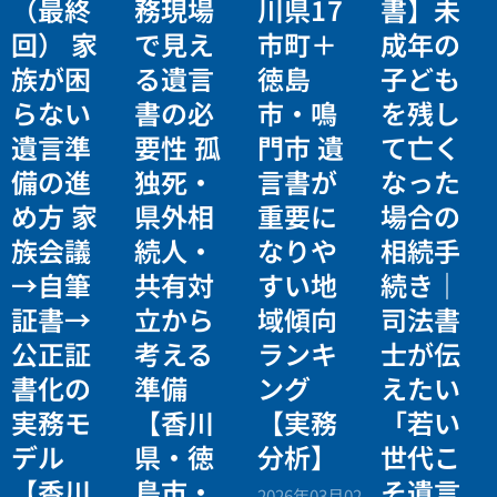
（最終
務現場
川県17
書】未
回） 家
で見え
市町＋
成年の
族が困
る遺言
徳島
子ども
らない
書の必
市・鳴
を残し
遺言準
要性 孤
門市 遺
て亡く
備の進
独死・
言書が
なった
め方 家
県外相
重要に
場合の
族会議
続人・
なりや
相続手
→自筆
共有対
すい地
続き｜
証書→
立から
域傾向
司法書
公正証
考える
ランキ
士が伝
書化の
準備
ング
えたい
実務モ
【香川
【実務
「若い
デル
県・徳
分析】
世代こ
【香川
島市・
そ遺言
2026年03月02