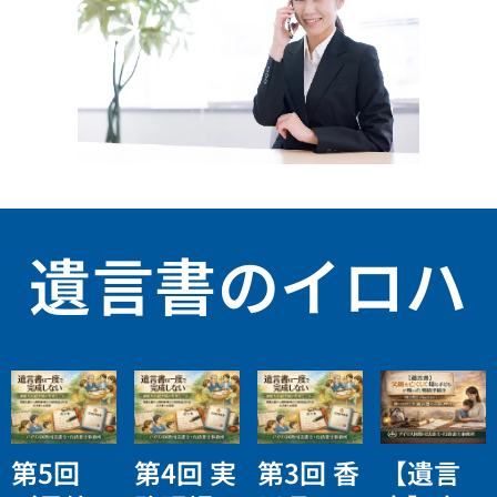
遺言書のイロハ
第5回
第4回 実
第3回 香
【遺言