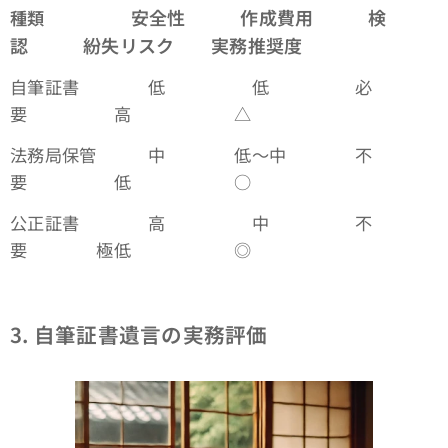
安全性
作成費用
検
種類
認
紛失リスク
実務推奨度
自筆証書 低 低 必
要 高 △
法務局保管 中 低〜中 不
要 低 ○
公正証書 高 中 不
要 極低 ◎
3.
自筆証書遺言の実務評価