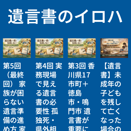
遺言書のイロハ
第5回
第4回 実
第3回 香
【遺言
（最終
務現場
川県17
書】未
回） 家
で見え
市町＋
成年の
族が困
る遺言
徳島
子ども
らない
書の必
市・鳴
を残し
遺言準
要性 孤
門市 遺
て亡く
備の進
独死・
言書が
なった
め方 家
県外相
重要に
場合の