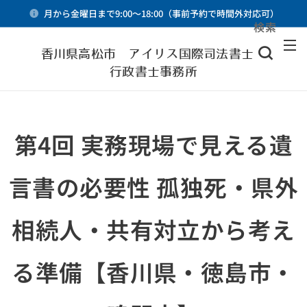
月から金曜日まで9:00～18:00（事前予約で時間外対応可）
検索
メニュー
香川県高松市 アイリス国際司法書士・
行政書士事務所
第4回 実務現場で見える遺
言書の必要性 孤独死・県外
相続人・共有対立から考え
る準備【香川県・徳島市・