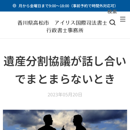
月から金曜日まで9:00～18:00（事前予約で時間外対応可）
検索
メニュー
香川県高松市 アイリス国際司法書士・
行政書士事務所
遺産分割協議が話し合い
でまとまらないとき
2023年05月20日