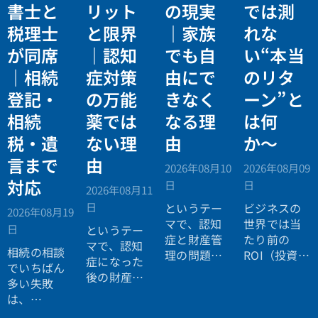
書士と
リット
の現実
では測
税理士
と限界
｜家族
れな
が同席
｜認知
でも自
い“本当
｜相続
症対策
由にで
のリタ
登記・
の万能
きなく
ーン”と
相続
薬では
なる理
は何
税・遺
ない理
由
か〜
言まで
由
2026年08月10
2026年08月09
対応
日
日
2026年08月11
日
というテー
ビジネスの
2026年08月19
マで、認知
世界では当
日
というテー
症と財産管
たり前の
マで、認知
相続の相談
理の問題に
ROI（投資対
症になった
でいちばん
ついてお話
効果）とい
後の財産管
多い失敗
ししまし
う考え方
理について
は、
た。
が、今や人
お話ししま
「税理士に
生全体にも