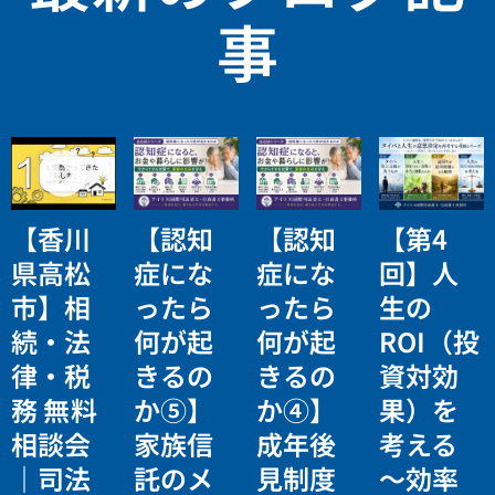
事
【香川
【認知
【認知
【第4
県高松
症にな
症にな
回】人
市】相
ったら
ったら
生の
続・法
何が起
何が起
ROI（投
律・税
きるの
きるの
資対効
務 無料
か⑤】
か④】
果）を
相談会
家族信
成年後
考える
｜司法
託のメ
見制度
〜効率