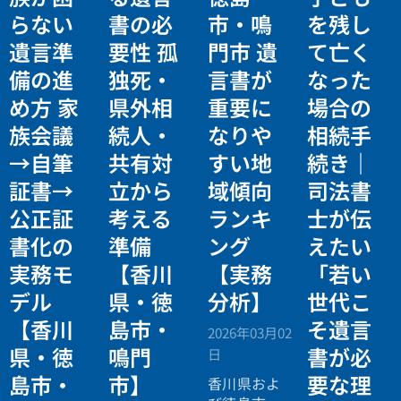
らない
書の必
市・鳴
を残し
遺言準
要性 孤
門市 遺
て亡く
備の進
独死・
言書が
なった
め方 家
県外相
重要に
場合の
族会議
続人・
なりや
相続手
→自筆
共有対
すい地
続き｜
証書→
立から
域傾向
司法書
公正証
考える
ランキ
士が伝
書化の
準備
ング
えたい
実務モ
【香川
【実務
「若い
デル
県・徳
分析】
世代こ
【香川
島市・
そ遺言
2026年03月02
県・徳
鳴門
書が必
日
島市・
市】
要な理
香川県およ