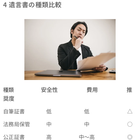
4
遺言書の種類比較
安全性
費用
推
種類
奨度
自筆証書 低 低 △
法務局保管 中 中 ○
公正証書 高 中～高 ◎