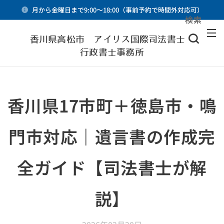
月から金曜日まで9:00～18:00（事前予約で時間外対応可）
検索
メニュー
香川県高松市 アイリス国際司法書士・
行政書士事務所
香川県17市町＋徳島市・鳴
門市対応｜遺言書の作成完
全ガイド【司法書士が解
説】