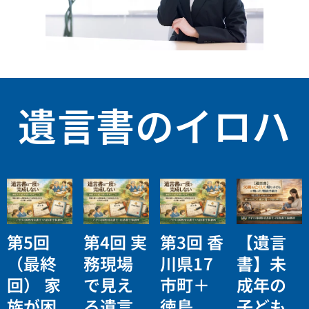
遺言書のイロハ
第5回
第4回 実
第3回 香
【遺言
（最終
務現場
川県17
書】未
回） 家
で見え
市町＋
成年の
族が困
る遺言
徳島
子ども