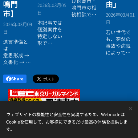
び徳島市・
鳴門
由」
2026年03月05
鳴門市の相
市】
日
続相談で
2026年03月01
は、不動産
日
本記事では
2026年03月09
割合や相続
個別案件を
日
若い世代で
人分散状況
特定しない
も、突然の
により遺言
遺言準備と
形で
事故や病気
書の必要性
は
典型パター
によって相
が変化する
意思形成 →
ンを整理し
続が発生す
傾向があり
文書化 → 共
ます。
るケースは
ます。都市
有
決して珍し
部では資産
の三段階で
くありませ
Share
構成の複雑
進行する長
ん。
化、地方部
期プロセス
そして未成
では空き家
です。
年の子ども
や共有固定
<
が相続人と
化が課題と
なった場
ウェブサイトの機能性と安全性を実現するため、Webnodeは
なりやす
合、通常の
Cookieを使用して、お客様にできるだけ最高の体験を提供しま
く、地域特
相続手続き
性を踏まえ
す。
アイリス国際司法書士・行政書士事務所、 香川県高松市錦町２丁
はそのまま
た事前準備