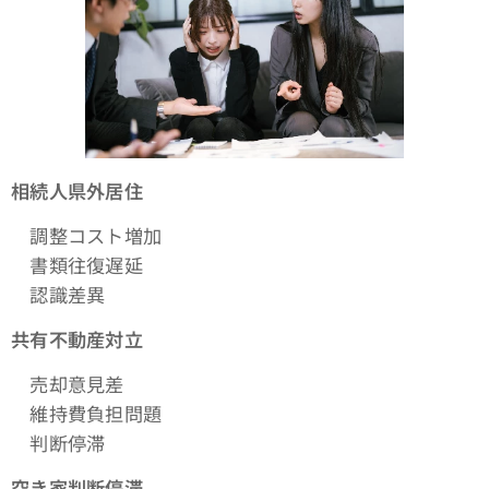
相続人県外居住
調整コスト増加
書類往復遅延
認識差異
共有不動産対立
売却意見差
維持費負担問題
判断停滞
空き家判断停滞