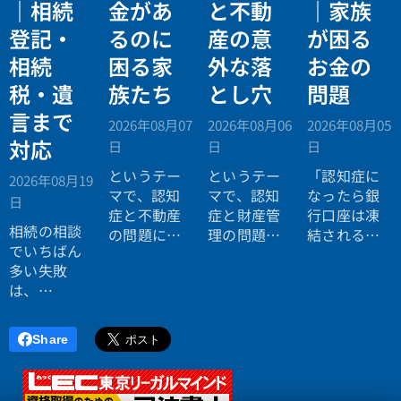
｜相続
金があ
と不動
｜家族
登記・
るのに
産の意
が困る
相続
困る家
外な落
お金の
税・遺
族たち
とし穴
問題
言まで
2026年08月07
2026年08月06
2026年08月05
対応
日
日
日
というテー
というテー
「認知症に
2026年08月19
マで、認知
マで、認知
なったら銀
日
症と不動産
症と財産管
行口座は凍
相続の相談
の問題につ
理の問題に
結されると
でいちばん
いてお話し
ついてお話
聞いたので
多い失敗
しました。
ししまし
すが本当で
は、
た。
すか？」
「税理士に
行ったら登
Share
記の話がで
きず、司法
書士に行っ