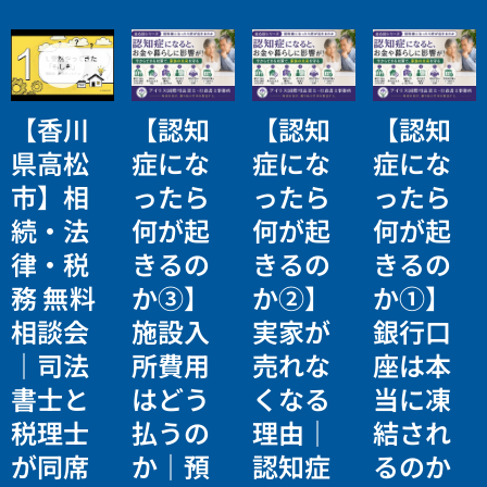
【香川
【認知
【認知
【認知
県高松
症にな
症にな
症にな
市】相
ったら
ったら
ったら
続・法
何が起
何が起
何が起
律・税
きるの
きるの
きるの
務 無料
か③】
か②】
か①】
相談会
施設入
実家が
銀行口
｜司法
所費用
売れな
座は本
書士と
はどう
くなる
当に凍
税理士
払うの
理由｜
結され
が同席
か｜預
認知症
るのか