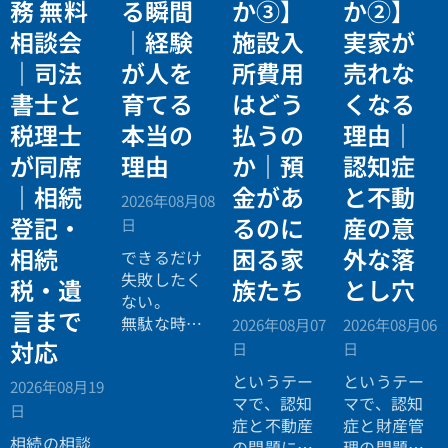
務 無料
る瞬間
か③】
か②】
相談会
｜経験
施設入
実家が
｜司法
が人を
所費用
売れな
書士と
育てる
はどう
くなる
税理士
本当の
払うの
理由｜
が同席
理由
か｜預
認知症
｜相続
金があ
と不動
2026年08月08
登記・
るのに
産の意
日
相続
困る家
外な落
できるだけ
失敗したく
税・遺
族たち
とし穴
ない。
言まで
無駄な時間
2026年08月07
2026年08月06
を使いたく
対応
日
日
ない。
というテー
というテー
2026年08月19
効率よく成
マで、認知
マで、認知
日
功したい。
症と不動産
症と財産管
相続の相談
の問題につ
理の問題に