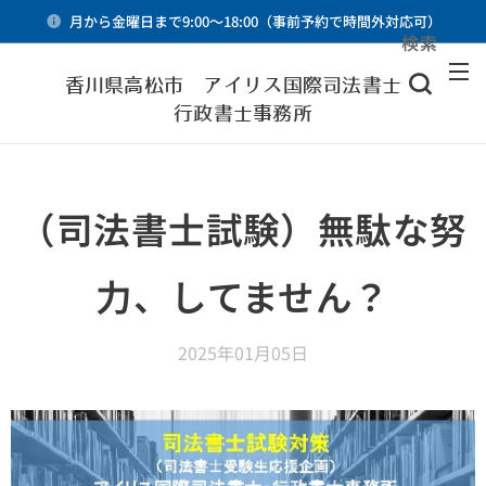
月から金曜日まで9:00～18:00（事前予約で時間外対応可）
検索
メニュー
香川県高松市 アイリス国際司法書士・
行政書士事務所
（司法書士試験）無駄な努
力、してません？
2025年01月05日