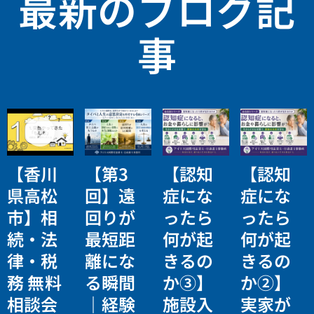
最新のブログ記
事
【香川
【第3
【認知
【認知
県高松
回】遠
症にな
症にな
市】相
回りが
ったら
ったら
続・法
最短距
何が起
何が起
律・税
離にな
きるの
きるの
務 無料
る瞬間
か③】
か②】
相談会
｜経験
施設入
実家が