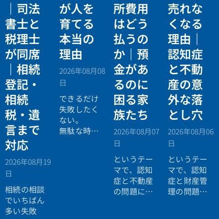
｜司法
が人を
所費用
売れな
書士と
育てる
はどう
くなる
税理士
本当の
払うの
理由｜
が同席
理由
か｜預
認知症
｜相続
金があ
と不動
2026年08月08
登記・
るのに
産の意
日
相続
困る家
外な落
できるだけ
失敗したく
税・遺
族たち
とし穴
ない。
言まで
無駄な時間
2026年08月07
2026年08月06
を使いたく
対応
日
日
ない。
というテー
というテー
2026年08月19
効率よく成
マで、認知
マで、認知
日
功したい。
症と不動産
症と財産管
相続の相談
の問題につ
理の問題に
でいちばん
いてお話し
ついてお話
多い失敗
しました。
ししまし