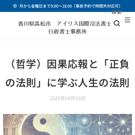
月から金曜日まで9:00～18:00（事前予約で時間外対応可）
検索
メニュー
香川県高松市 アイリス国際司法書士・
行政書士事務所
（哲学）因果応報と「正負
の法則」に学ぶ人生の法則
2025年04月19日