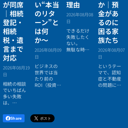
が同席
い“本当
理由
か｜預
｜相続
のリタ
金があ
2026年08月08
登記・
ーン”と
るのに
日
相続
は何
困る家
できるだけ
失敗したく
税・遺
か〜
族たち
ない。
言まで
無駄な時間
2026年08月09
2026年08月07
を使いたく
対応
日
日
ない。
ビジネスの
というテー
2026年08月19
効率よく成
世界では当
マで、認知
日
功したい。
たり前の
症と不動産
相続の相談
ROI（投資対
の問題につ
でいちばん
効果）とい
いてお話し
多い失敗
う考え方
しました。
は、
が、今や人
「税理士に
生全体にも
行ったら登
広がってい
Share
記の話がで
ます。
きず、司法