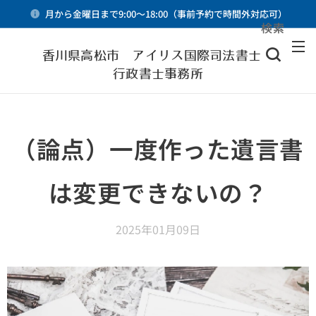
月から金曜日まで9:00～18:00（事前予約で時間外対応可）
検索
メニュー
香川県高松市 アイリス国際司法書士・
行政書士事務所
（論点）一度作った遺言書
は変更できないの？
2025年01月09日