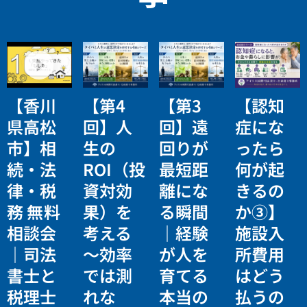
【香川
【第4
【第3
【認知
県高松
回】人
回】遠
症にな
市】相
生の
回りが
ったら
続・法
ROI（投
最短距
何が起
律・税
資対効
離にな
きるの
務 無料
果）を
る瞬間
か③】
相談会
考える
｜経験
施設入
｜司法
〜効率
が人を
所費用
書士と
では測
育てる
はどう
税理士
れな
本当の
払うの