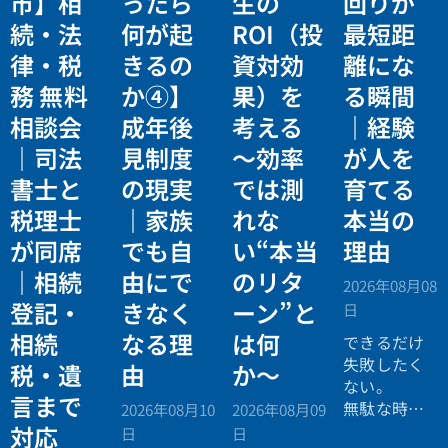
市】相
ったら
生の
回りが
続・法
何が起
ROI（投
最短距
律・税
きるの
資対効
離にな
務 無料
か④】
果）を
る瞬間
相談会
成年後
考える
｜経験
｜司法
見制度
〜効率
が人を
書士と
の現実
では測
育てる
税理士
｜家族
れな
本当の
が同席
でも自
い“本当
理由
｜相続
由にで
のリタ
2026年08月08
登記・
きなく
ーン”と
日
相続
なる理
は何
できるだけ
失敗したく
税・遺
由
か〜
ない。
言まで
無駄な時間
2026年08月10
2026年08月09
を使いたく
対応
日
日