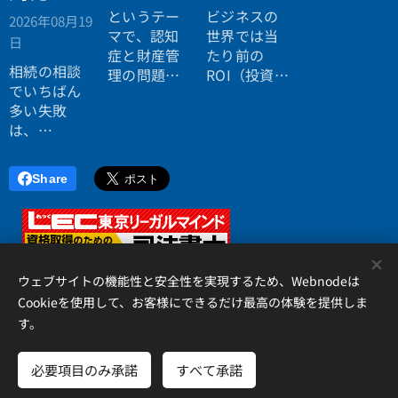
ない。
というテー
ビジネスの
2026年08月19
効率よく成
マで、認知
世界では当
日
功したい。
症と財産管
たり前の
相続の相談
理の問題に
ROI（投資対
でいちばん
ついてお話
効果）とい
多い失敗
ししまし
う考え方
は、
た。
が、今や人
「税理士に
生全体にも
行ったら登
広がってい
Share
記の話がで
ます。
きず、司法
書士に行っ
たら税金が
<
分からな
ウェブサイトの機能性と安全性を実現するため、Webnodeは
い」ことで
Cookieを使用して、お客様にできるだけ最高の体験を提供しま
す。
す。
アイリス国際司法書士・行政書士事務所、 香川県高松市錦町２丁
目１３番７号 松岡ビル２Ｆ 、087-873-2653
必要項目のみ承諾
すべて承諾
Cookie