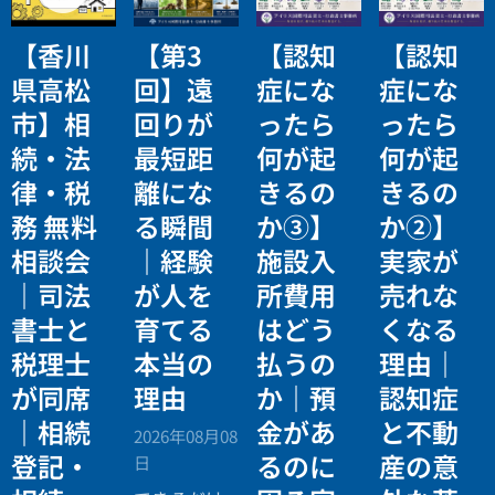
【香川
【第3
【認知
【認知
県高松
回】遠
症にな
症にな
市】相
回りが
ったら
ったら
続・法
最短距
何が起
何が起
律・税
離にな
きるの
きるの
務 無料
る瞬間
か③】
か②】
相談会
｜経験
施設入
実家が
｜司法
が人を
所費用
売れな
書士と
育てる
はどう
くなる
税理士
本当の
払うの
理由｜
が同席
理由
か｜預
認知症
｜相続
金があ
と不動
2026年08月08
登記・
るのに
産の意
日