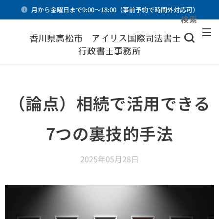
月から金曜日まで9:00～18:00（事前予約で時間外対応可）
検索
メニュー
香川県高松市 アイリス国際司法書士・
行政書士事務所
（論点）相続で活用できる
7つの裏技的手法
2025年05月28日