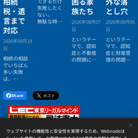
相続
困る家
外な落
できるだけ
失敗したく
税・遺
族たち
とし穴
ない。
言まで
無駄な時間
2026年08月07
2026年08月06
を使いたく
対応
日
日
ない。
というテー
というテー
2026年08月19
効率よく成
マで、認知
マで、認知
日
功したい。
症と不動産
症と財産管
相続の相談
の問題につ
理の問題に
でいちばん
いてお話し
ついてお話
多い失敗
しました。
ししまし
は、
た。
「税理士に
行ったら登
Share
記の話がで
きず、司法
書士に行っ
たら税金が
<
分からな
ウェブサイトの機能性と安全性を実現するため、Webnodeは
い」ことで