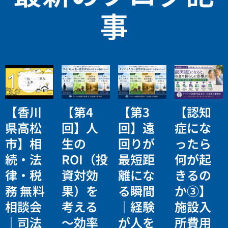
事
【香川
【第4
【第3
【認知
県高松
回】人
回】遠
症にな
市】相
生の
回りが
ったら
続・法
ROI（投
最短距
何が起
律・税
資対効
離にな
きるの
務 無料
果）を
る瞬間
か③】
相談会
考える
｜経験
施設入
｜司法
〜効率
が人を
所費用