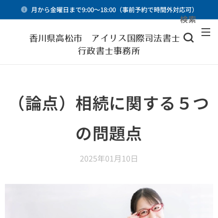
月から金曜日まで9:00～18:00（事前予約で時間外対応可）
検索
メニュー
香川県高松市 アイリス国際司法書士・
行政書士事務所
（論点）相続に関する５つ
の問題点
2025年01月10日