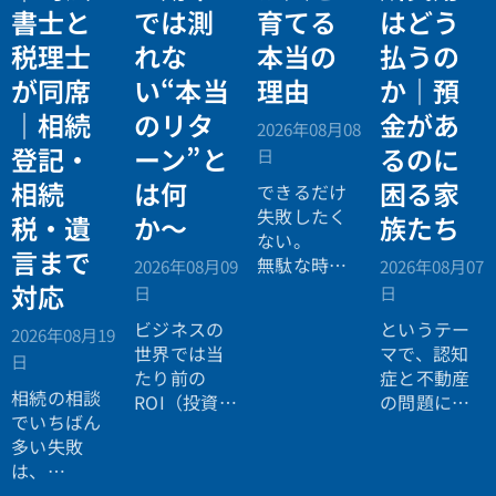
書士と
では測
育てる
はどう
税理士
れな
本当の
払うの
が同席
い“本当
理由
か｜預
｜相続
のリタ
金があ
2026年08月08
登記・
ーン”と
るのに
日
相続
は何
困る家
できるだけ
失敗したく
税・遺
か〜
族たち
ない。
言まで
無駄な時間
2026年08月09
2026年08月07
を使いたく
対応
日
日
ない。
ビジネスの
というテー
2026年08月19
効率よく成
世界では当
マで、認知
日
功したい。
たり前の
症と不動産
相続の相談
ROI（投資対
の問題につ
でいちばん
効果）とい
いてお話し
多い失敗
う考え方
しました。
は、
が、今や人
「税理士に