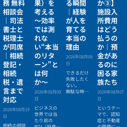
務 無料
果）を
る瞬間
か③】
相談会
考える
｜経験
施設入
｜司法
〜効率
が人を
所費用
書士と
では測
育てる
はどう
税理士
れな
本当の
払うの
が同席
い“本当
理由
か｜預
｜相続
のリタ
金があ
2026年08月08
登記・
ーン”と
るのに
日
相続
は何
困る家
できるだけ
失敗したく
税・遺
か〜
族たち
ない。
言まで
無駄な時間
2026年08月09
2026年08月07
を使いたく
対応
日
日
ない。
ビジネスの
というテー
2026年08月19
効率よく成
世界では当
マで、認知
日
功したい。
たり前の
症と不動産
相続の相談
ROI（投資対
の問題につ