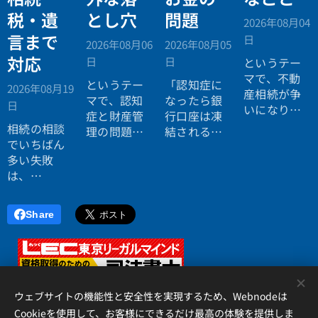
税・遺
とし穴
問題
2026年08月04
言まで
日
2026年08月06
2026年08月05
対応
日
日
というテー
マで、不動
というテー
「認知症に
2026年08月19
産相続が争
マで、認知
なったら銀
日
いになりや
症と財産管
行口座は凍
すい理由に
相続の相談
理の問題に
結されると
ついてお話
でいちばん
ついてお話
聞いたので
ししまし
多い失敗
ししまし
すが本当で
た。
は、
た。
すか？」
「税理士に
行ったら登
Share
記の話がで
きず、司法
書士に行っ
たら税金が
<
分からな
ウェブサイトの機能性と安全性を実現するため、Webnodeは
い」ことで
Cookieを使用して、お客様にできるだけ最高の体験を提供しま
す。