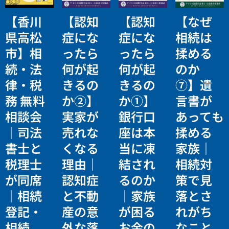
【香川
【認知
【認知
【なぜ
県高松
症にな
症にな
相続は
市】相
ったら
ったら
揉める
続・法
何が起
何が起
のか
律・税
きるの
きるの
⑦】遺
務 無料
か②】
か①】
言書が
相談会
実家が
銀行口
あっても
｜司法
売れな
座は本
揉める
書士と
くなる
当に凍
家族｜
税理士
理由｜
結され
相続対
が同席
認知症
るのか
策で見
｜相続
と不動
｜家族
落とさ
登記・
産の意
が困る
れがち
相続
外な落
お金の
なこと