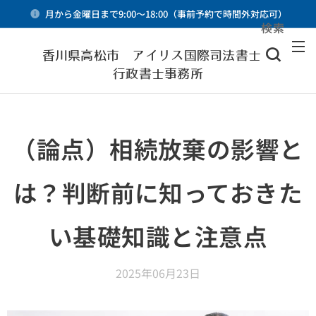
月から金曜日まで9:00～18:00（事前予約で時間外対応可）
検索
メニュー
香川県高松市 アイリス国際司法書士・
行政書士事務所
（論点）相続放棄の影響と
は？判断前に知っておきた
い基礎知識と注意点
2025年06月23日