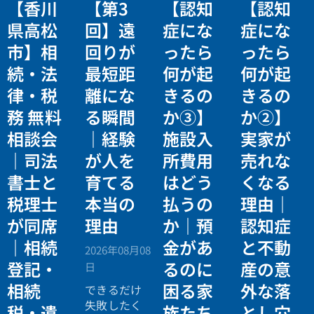
【香川
【第3
【認知
【認知
県高松
回】遠
症にな
症にな
市】相
回りが
ったら
ったら
続・法
最短距
何が起
何が起
律・税
離にな
きるの
きるの
務 無料
る瞬間
か③】
か②】
相談会
｜経験
施設入
実家が
｜司法
が人を
所費用
売れな
書士と
育てる
はどう
くなる
税理士
本当の
払うの
理由｜
が同席
理由
か｜預
認知症
｜相続
金があ
と不動
2026年08月08
登記・
るのに
産の意
日
相続
困る家
外な落
できるだけ
失敗したく
税・遺
族たち
とし穴