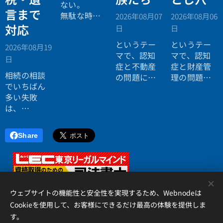
ない。
言まで
無駄な時間
2026年08月07
2026年08月06
を使いたく
対応
日
日
ない。
というテー
というテー
2026年08月19
効率よく成
マで、認知
マで、認知
日
功したい。
症と不動産
症と財産管
相続の相談
の問題につ
理の問題に
でいちばん
いてお話し
ついてお話
多い失敗
しました。
ししまし
は、
た。
「税理士に
行ったら登
Share
記の話がで
きず、司法
書士に行っ
たら税金が
<
分からな
ウェブサイトの機能性と安全性を実現するため、Webnodeは
い」ことで
Cookieを使用して、お客様にできるだけ最高の体験を提供しま
す。
す。
アイリス国際司法書士・行政書士事務所、 香川県高松市錦町２丁