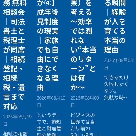
務 無料
か④】
果）を
る瞬間
相談会
成年後
考える
｜経験
｜司法
見制度
〜効率
が人を
書士と
の現実
では測
育てる
税理士
｜家族
れな
本当の
が同席
でも自
い“本当
理由
｜相続
由にで
のリタ
2026年08月08
登記・
きなく
ーン”と
日
相続
なる理
は何
できるだけ
失敗したく
税・遺
由
か〜
ない。
言まで
無駄な時間
2026年08月10
2026年08月09
を使いたく
対応
日
日
ない。
というテー
ビジネスの
2026年08月19
効率よく成
マで、認知
世界では当
日
功したい。
症と財産管
たり前の
相続の相談
理の問題に
ROI（投資対