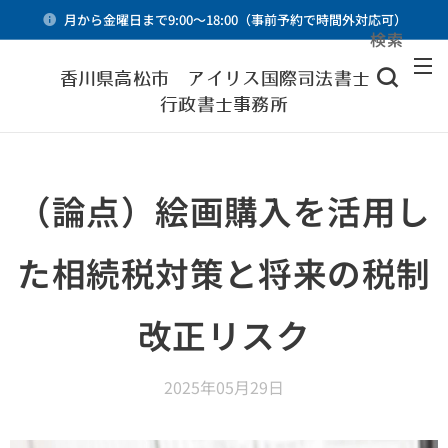
月から金曜日まで9:00～18:00（事前予約で時間外対応可）
検索
メニュー
香川県高松市 アイリス国際司法書士・
行政書士事務所
（論点）絵画購入を活用し
た相続税対策と将来の税制
改正リスク
2025年05月29日