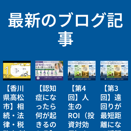
最新のブログ記
事
【香川
【認知
【第4
【第3
県高松
症にな
回】人
回】遠
市】相
ったら
生の
回りが
続・法
何が起
ROI（投
最短距
律・税
きるの
資対効
離にな