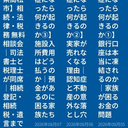
市】相
ったら
ったら
ったら
続・法
何が起
何が起
何が起
律・税
きるの
きるの
きるの
務 無料
か③】
か②】
か①】
相談会
施設入
実家が
銀行口
｜司法
所費用
売れな
座は本
書士と
はどう
くなる
当に凍
税理士
払うの
理由｜
結され
が同席
か｜預
認知症
るのか
｜相続
金があ
と不動
｜家族
登記・
るのに
産の意
が困る
相続
困る家
外な落
お金の
税・遺
族たち
とし穴
問題
言まで
2026年08月07
2026年08月06
2026年08月05