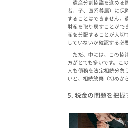
遺産分割協議を進める際
者、子、直系尊属）に保
することはできません。
財産を取り戻すことがで
産を分配することが大切
していないか確認する必
ただ、中には、この協議
方がとても多いです。こ
人も債務を法定相続分負
いと、相続放棄（初めか
5. 税金の問題を把握