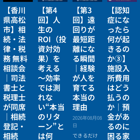
【香川
【第4
【第3
【認知
県高松
回】人
回】遠
症にな
市】相
生の
回りが
ったら
続・法
ROI（投
最短距
何が起
律・税
資対効
離にな
きるの
務 無料
果）を
る瞬間
か③】
相談会
考える
｜経験
施設入
｜司法
〜効率
が人を
所費用
書士と
では測
育てる
はどう
税理士
れな
本当の
払うの
が同席
い“本当
理由
か｜預
｜相続
のリタ
金があ
2026年08月08
登記・
ーン”と
るのに
日
相続
は何
困る家
できるだけ