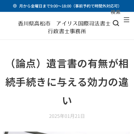
月から金曜日まで9:00～18:00（事前予約で時間外対応可）
検索
メニュー
香川県高松市 アイリス国際司法書士・
行政書士事務所
（論点）遺言書の有無が相
続手続きに与える効力の違
い
2025年01月21日