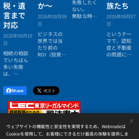
失敗したく
税・遺
か〜
族たち
ない。
言まで
無駄な時間
2026年08月09
2026年08月07
を使いたく
対応
日
日
ない。
ビジネスの
というテー
2026年08月19
効率よく成
世界では当
マで、認知
日
功したい。
たり前の
症と不動産
相続の相談
ROI（投資対
の問題につ
でいちばん
効果）とい
いてお話し
多い失敗
う考え方
しました。
は、
が、今や人
「税理士に
生全体にも
行ったら登
広がってい
Share
記の話がで
ます。
きず、司法
書士に行っ
たら税金が
<
分からな
ウェブサイトの機能性と安全性を実現するため、Webnodeは
い」ことで
Cookieを使用して、お客様にできるだけ最高の体験を提供しま
す。