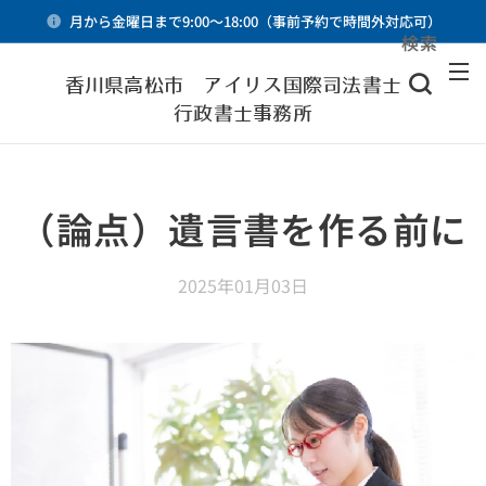
月から金曜日まで9:00～18:00（事前予約で時間外対応可）
検索
メニュー
香川県高松市 アイリス国際司法書士・
行政書士事務所
（論点）遺言書を作る前に
2025年01月03日