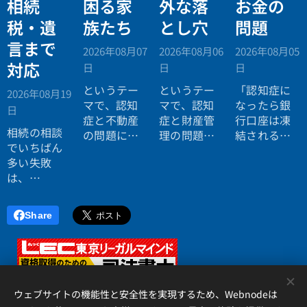
相続
困る家
外な落
お金の
税・遺
族たち
とし穴
問題
言まで
2026年08月07
2026年08月06
2026年08月05
対応
日
日
日
というテー
というテー
「認知症に
2026年08月19
マで、認知
マで、認知
なったら銀
日
症と不動産
症と財産管
行口座は凍
相続の相談
の問題につ
理の問題に
結されると
でいちばん
いてお話し
ついてお話
聞いたので
多い失敗
しました。
ししまし
すが本当で
は、
た。
すか？」
「税理士に
行ったら登
Share
記の話がで
きず、司法
書士に行っ
たら税金が
<
分からな
ウェブサイトの機能性と安全性を実現するため、Webnodeは
い」ことで