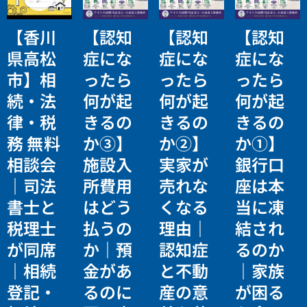
【香川
【認知
【認知
【認知
県高松
症にな
症にな
症にな
市】相
ったら
ったら
ったら
続・法
何が起
何が起
何が起
律・税
きるの
きるの
きるの
務 無料
か③】
か②】
か①】
相談会
施設入
実家が
銀行口
｜司法
所費用
売れな
座は本
書士と
はどう
くなる
当に凍
税理士
払うの
理由｜
結され
が同席
か｜預
認知症
るのか
｜相続
金があ
と不動
｜家族
登記・
るのに
産の意
が困る