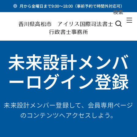
月から金曜日まで9:00～18:00（事前予約で時間外対応可）
検索
メニュー
香川県高松市 アイリス国際司法書士・
行政書士事務所
未来設計メンバ
ーログイン登録
未来設計メンバー登録して、会員専用ページ
のコンテンツへアクセスしよう。