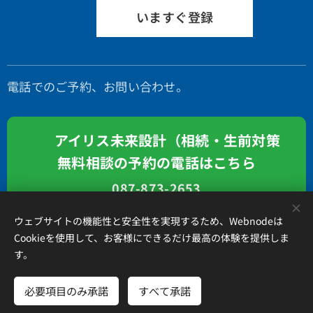
いますぐ登録
電話でのご予約、お問い合わせ。
📞 アイリス未来設計（相続・生前対策
無料相談の予約の電話はこちら
087-873-2653
ウェブサイトの機能性と安全性を実現するため、Webnodeは
Cookieを使用して、お客様にできるだけ最高の体験を提供しま
す。
アイリス国際司法書士・行政書士事務所、 香川県高松市錦町２丁
目１３番７号 松岡ビル２Ｆ 、087-873-2653
必要項目のみ承諾
すべて承諾
Cookie