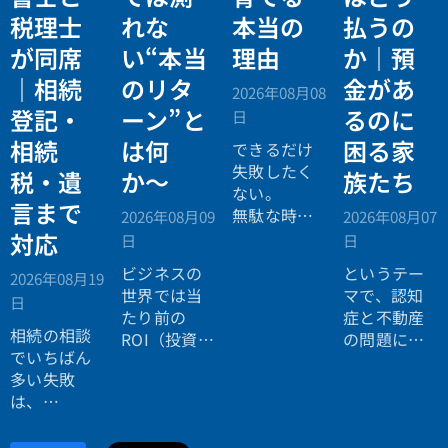
税理士
れな
本当の
払うの
が同席
い“本当
理由
か｜預
｜相続
のリタ
金があ
2026年08月08
登記・
ーン”と
るのに
日
相続
は何
困る家
できるだけ
失敗したく
税・遺
か〜
族たち
ない。
言まで
無駄な時間
2026年08月09
2026年08月07
を使いたく
対応
日
日
ない。
ビジネスの
というテー
2026年08月19
効率よく成
世界では当
マで、認知
日
功したい。
たり前の
症と不動産
相続の相談
ROI（投資対
の問題につ
でいちばん
効果）とい
いてお話し
多い失敗
う考え方
しました。
は、
が、今や人
「税理士に
生全体にも
行ったら登