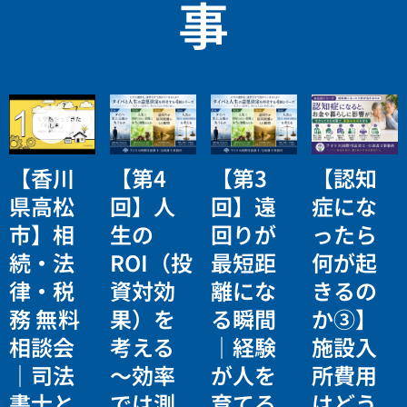
事
【香川
【第4
【第3
【認知
県高松
回】人
回】遠
症にな
市】相
生の
回りが
ったら
続・法
ROI（投
最短距
何が起
律・税
資対効
離にな
きるの
務 無料
果）を
る瞬間
か③】
相談会
考える
｜経験
施設入
｜司法
〜効率
が人を
所費用
書士と
では測
育てる
はどう