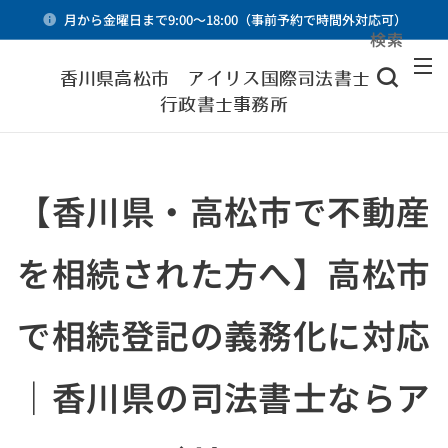
月から金曜日まで9:00～18:00（事前予約で時間外対応可）
検索
メニュー
香川県高松市 アイリス国際司法書士・
行政書士事務所
【香川県・高松市で不動産
を相続された方へ】高松市
で相続登記の義務化に対応
｜香川県の司法書士ならア