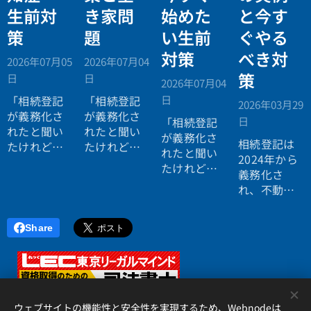
生前対
き家問
始めた
と今す
策
題
い生前
ぐやる
対策
べき対
2026年07月05
2026年07月04
策
日
日
2026年07月04
日
「相続登記
「相続登記
2026年03月29
が義務化さ
が義務化さ
日
「相続登記
れたと聞い
れたと聞い
が義務化さ
相続登記は
たけれど、
たけれど、
れたと聞い
2024年から
自分にはま
まだ先の話
たけれど、
義務化さ
だ関係な
だと思って
自分にはま
れ、不動産
い。」
いる。」
だ関係な
を相続した
い。」
方は
3年以内
Share
に名義変更
が必要
で
す。
香川県でも
<
「実家の名
ウェブサイトの機能性と安全性を実現するため、Webnodeは