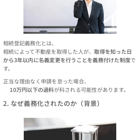
相続登記義務化とは、
相続によって不動産を取得した人が、
取得を知った日
から3年以内に名義変更を行うことを義務付けた制度
で
す。
正当な理由なく申請を怠った場合、
👉
10
万円以下の過料
が科される可能性があります。
2.
なぜ義務化されたのか（背景）