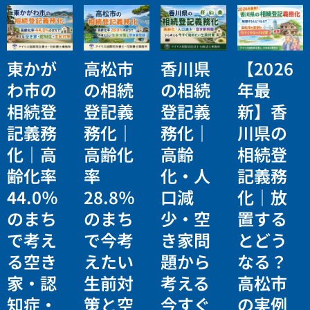
東かが
高松市
香川県
【2026
わ市の
の相続
の相続
年最
相続登
登記義
登記義
新】香
記義務
務化｜
務化｜
川県の
化｜高
高齢化
高齢
相続登
齢化率
率
化・人
記義務
44.0％
28.8％
口減
化｜放
のまち
のまち
少・空
置する
で考え
で今考
き家問
とどう
る空き
えたい
題から
なる？
家・認
生前対
考える
高松市
知症・
策と空
今すぐ
の実例