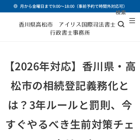
月から金曜日まで9:00～18:00（事前予約で時間外対応可）
検索
メニュー
香川県高松市 アイリス国際司法書士・
行政書士事務所
【2026年対応】香川県・高
松市の相続登記義務化と
は？3年ルールと罰則、今
すぐやるべき生前対策チェ