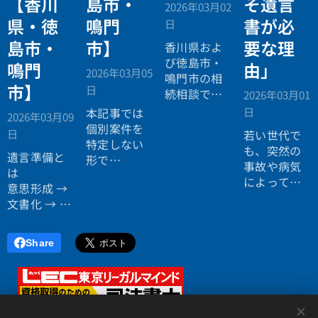
【香川
島市・
そ遺言
2026年03月02
県・徳
鳴門
書が必
日
島市・
市】
要な理
香川県およ
び徳島市・
鳴門
由」
2026年03月05
鳴門市の相
市】
日
続相談で
2026年03月01
は、不動産
日
本記事では
2026年03月09
割合や相続
個別案件を
日
若い世代で
人分散状況
特定しない
も、突然の
により遺言
遺言準備と
形で
事故や病気
書の必要性
は
典型パター
によって相
が変化する
意思形成 →
ンを整理し
続が発生す
傾向があり
文書化 → 共
ます。
るケースは
ます。都市
有
決して珍し
部では資産
の三段階で
くありませ
Share
構成の複雑
進行する長
ん。
化、地方部
期プロセス
そして未成
では空き家
です。
年の子ども
や共有固定
<
が相続人と
化が課題と