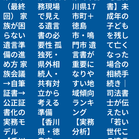
（最終
務現場
川県17
書】未
回） 家
で見え
市町＋
成年の
族が困
る遺言
徳島
子ども
らない
書の必
市・鳴
を残し
遺言準
要性 孤
門市 遺
て亡く
備の進
独死・
言書が
なった
め方 家
県外相
重要に
場合の
族会議
続人・
なりや
相続手
→自筆
共有対
すい地
続き｜
証書→
立から
域傾向
司法書
公正証
考える
ランキ
士が伝
書化の
準備
ング
えたい
実務モ
【香川
【実務
「若い
デル
県・徳
分析】
世代こ