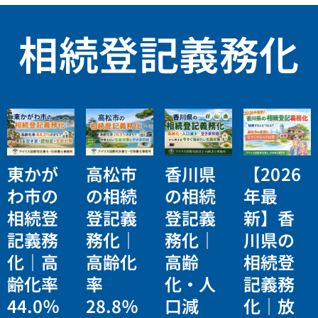
相続登記義務化
東かが
高松市
香川県
【2026
わ市の
の相続
の相続
年最
相続登
登記義
登記義
新】香
記義務
務化｜
務化｜
川県の
化｜高
高齢化
高齢
相続登
齢化率
率
化・人
記義務
44.0％
28.8％
口減
化｜放