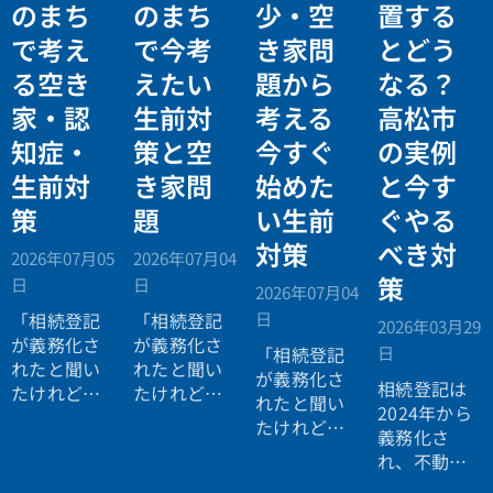
のまち
のまち
少・空
置する
で考え
で今考
き家問
とどう
る空き
えたい
題から
なる？
家・認
生前対
考える
高松市
知症・
策と空
今すぐ
の実例
生前対
き家問
始めた
と今す
策
題
い生前
ぐやる
対策
べき対
2026年07月05
2026年07月04
策
日
日
2026年07月04
日
「相続登記
「相続登記
2026年03月29
が義務化さ
が義務化さ
日
「相続登記
れたと聞い
れたと聞い
が義務化さ
相続登記は
たけれど、
たけれど、
れたと聞い
2024年から
自分にはま
まだ先の話
たけれど、
義務化さ
だ関係な
だと思って
自分にはま
れ、不動産
い。」
いる。」
だ関係な
を相続した